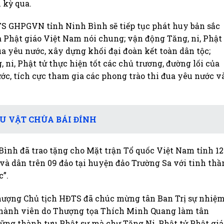
 kỳ qua.
S GHPGVN tỉnh Ninh Bình sẽ tiếp tục phát huy bản sắc
à Phật giáo Việt Nam nói chung; vận động Tăng, ni, Phật
ua yêu nước, xây dựng khối đại đoàn kết toàn dân tộc;
ni, Phật tử thực hiện tốt các chủ trương, đường lối của
ớc, tích cực tham gia các phong trào thi đua yêu nước v
ÁU VẬT CHÙA BÁI ĐÍNH
ình đã trao tặng cho Mặt trận Tổ quốc Việt Nam tỉnh 12
 và dân trên 09 đảo tại huyện đảo Trường Sa với tinh thầ
c”.
 thượng Chủ tịch HĐTS đã chúc mừng tân Ban Trị sự nhiệ
5 thành viên do Thượng tọa Thích Minh Quang làm tân
ững thành tựu Phật sự mà chư Tăng Ni, Phật tử Phật giá