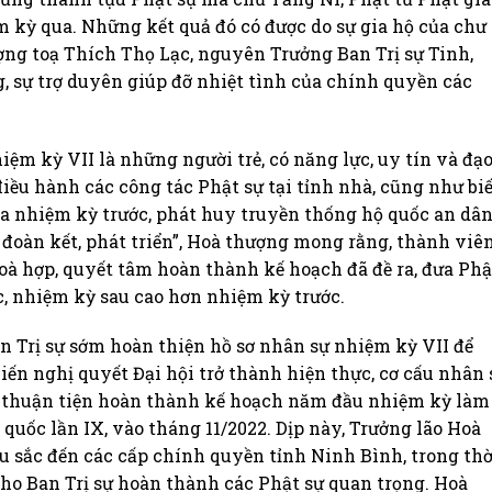
 kỳ qua. Những kết quả đó có được do sự gia hộ của chư 
ợng toạ Thích Thọ Lạc, nguyên Trưởng Ban Trị sự Tinh,
, sự trợ duyên giúp đỡ nhiệt tình của chính quyền các
iệm kỳ VII là những người trẻ, có năng lực, uy tín và đạ
iều hành các công tác Phật sự tại tỉnh nhà, cũng như biế
a nhiệm kỳ trước, phát huy truyền thống hộ quốc an dân
 đoàn kết, phát triển”, Hoà thượng mong rằng, thành viê
hoà hợp, quyết tâm hoàn thành kế hoạch đã đề ra, đưa Phậ
c, nhiệm kỳ sau cao hơn nhiệm kỳ trước.
n Trị sự sớm hoàn thiện hồ sơ nhân sự nhiệm kỳ VII để
ến nghị quyết Đại hội trở thành hiện thực, cơ cấu nhân 
 thuận tiện hoàn thành kế hoạch năm đầu nhiệm kỳ làm
quốc lần IX, vào tháng 11/2022. Dịp này, Trưởng lão Hoà
u sắc đến các cấp chính quyền tỉnh Ninh Bình, trong thờ
cho Ban Trị sự hoàn thành các Phật sự quan trọng. Hoà