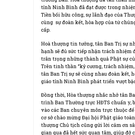
tỉnh Ninh Bình đã đạt được trong nhiệm
Tiền bối hữu công, sự lãnh đạo của Thư
cùng sự đoàn kết, hòa hợp của tứ chúng
cấp.
Hoà thượng tin tưởng, tân Ban Trị sự nh
hạnh sẽ đủ sức tiếp nhận trách nhiệm đ
trân trọng những thành quả Phật sự củ
Trên tinh thần “kỷ cương, trách nhiệm,
tân Ban Trị sự sẽ cùng nhau đoàn kết, 
giáo tỉnh Ninh Bình phát triển vượt bậ
Đồng thời, Hòa thượng nhắc nhở tân Ba
trình Ban Thường trực HĐTS chuẩn y, bi
vào các Ban chuyên môn trực thuộc để
cơ sở chào mừng Đại hội Phật giáo toàn 
thượng Chủ tịch cũng gửi lời cảm ơn sâ
gian qua đã hết sức quan tâm, giúp đỡ 