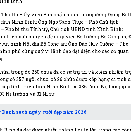
inh Bình.
ị Thu Hà – Ủy viên Ban chấp hành Trung ương Đảng, Bí 
i tỉnh Ninh Bình; Ông Ngô Sách Thực – Phó Chủ tịch
hó bí thư Tỉnh uỷ, Chủ tịch UBND tỉnh Ninh Bình;
ghiên cứu chuyên đề giúp việc Bộ trưởng Bộ Công an; Đ
c An ninh Nội địa Bộ Công an; Ông Đào Huy Cường – Phó
hính phủ cùng quý vị lãnh đạo đại diện cho các cơ quan
g.
hùa, trong đó 260 chùa đã có sư trụ trì và kiêm nhiệm tr
 Trong số 357 ngôi chùa, có 26 chùa được xếp hạng di tích 
h cấp tỉnh. Hiện tỉnh Ninh Bình có 386 Tăng Ni, hàng giá
3 Ni trưởng và 31 Ni sư.
i? Danh sách ngày cưới đẹp năm 2026
Bình đã đạt được nhiều thành tựu to lớn trong các côn