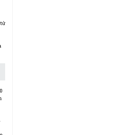
 tử
à
0
n
m
o