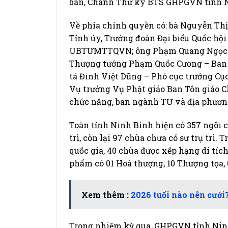
ban, Chánh Thư ký BTS GHPGVN tỉnh N
Về phía chính quyền có: bà Nguyễn Th
Tỉnh ủy, Trưởng đoàn Đại biểu Quốc hộ
UBTƯMTTQVN; ông Phạm Quang Ngọc – P
Thượng tướng Phạm Quốc Cương – Ban n
tá Đinh Việt Dũng – Phó cục trưởng Cụ
Vụ trưởng Vụ Phật giáo Ban Tôn giáo C
chức năng, ban ngành TƯ và địa phươn
Toàn tỉnh Ninh Bình hiện có 357 ngôi c
trì, còn lại 97 chùa chưa có sư trụ trì.
quốc gia, 40 chùa được xếp hạng di tíc
phẩm có 01 Hoà thượng, 10 Thượng tọa, 0
Xem thêm :
2026 tuổi nào nên cướ
Trong nhiệm kỳ qua, GHPGVN tỉnh Ninh 