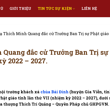
HỦ
GIỚI THIỆU
TIN TỨC SỰ KIỆN
LIÊN HỆ
ạ Thích Minh Quang đắc cử Trưởng Ban Trị sự Phật giáo
 Quang đắc cử Trưởng Ban Trị sự
kỳ 2022 – 2027.
 hội trường khách xá
chùa Bái Đính
(huyện Gia Viễn, tỉ
Phật giáo tỉnh lần thứ VII (nhiệm kỳ 2022 – 2027), dưới 
òa thượng Thích Trí Quảng – Quyền Pháp chủ GHPGVN.