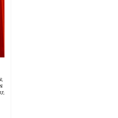
N;
VN
Ư;