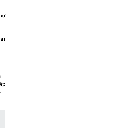
thư
ại
ụ
cấp
o
g