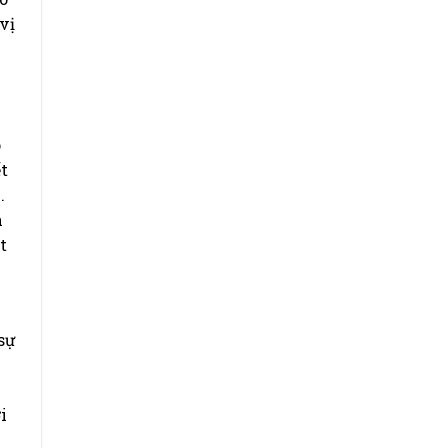
vị
o
t
.
n
t
sự
i