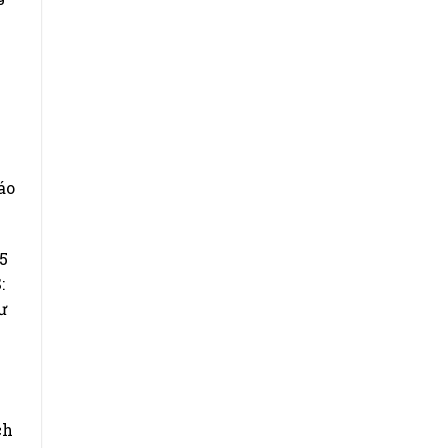
áo
5
:
ư
ch