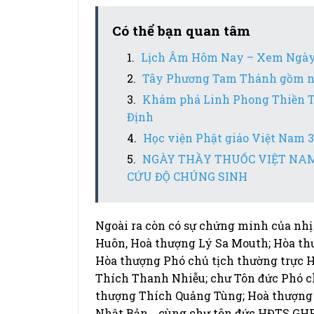
Có thể bạn quan tâm
Lịch Âm Hôm Nay – Xem Ngày 
Tây Phương Tam Thánh gồm nh
Khám phá Linh Phong Thiền Tự
Định
Học viện Phật giáo Việt Nam 3
NGÀY THẦY THUỐC VIỆT NAM 
CỨU ĐỘ CHÚNG SINH
Ngoài ra còn có sự chứng minh của nh
Huôn, Hoà thượng Lý Sa Mouth; Hòa th
Hòa thượng Phó chủ tịch thường trực
Thích Thanh Nhiễu; chư Tôn đức Phó 
thượng Thích Quảng Tùng; Hoà thượng 
Nhật Bản… cùng chư tôn đức HĐTS GH