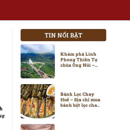
TIN NỔI BẬT
Khám phá Linh
Phong Thiền Tự
chùa Ông Núi –
Điểm đến tâm
linh nổi tiếng
Bình Định
Bánh Lọc Chay
Huế – Địa chỉ mua
bánh bột lọc chay
nh
tại Huế ngon
sự