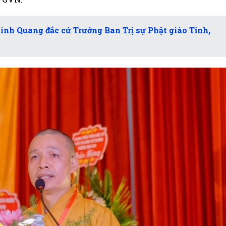
nh Quang đắc cử Trưởng Ban Trị sự Phật giáo Tỉnh,