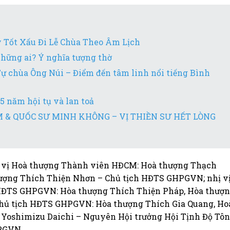
Tốt Xấu Đi Lễ Chùa Theo Âm Lịch
ững ai? Ý nghĩa tượng thờ
 chùa Ông Núi – Điểm đến tâm linh nổi tiếng Bình
5 năm hội tụ và lan toả
& QUỐC SƯ MINH KHÔNG – VỊ THIỀN SƯ HẾT LÒNG
ị vị Hoà thượng Thành viên HĐCM: Hoà thượng Thạch
ượng Thích Thiện Nhơn – Chủ tịch HĐTS GHPGVN; nhị v
 HĐTS GHPGVN: Hòa thượng Thích Thiện Pháp, Hòa thượ
chủ tịch HĐTS GHPGVN: Hòa thượng Thích Gia Quang, Ho
Yoshimizu Daichi – Nguyên Hội trưởng Hội Tịnh Độ Tô
PGVN.