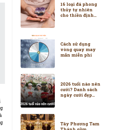
16 loại đá phong
thủy tự nhiên
cho thiền định
bạn nên biết
Cách sử dụng
vòng quay may
mắn miễn phí
2026 tuổi nào nên
cưới? Danh sách
ngày cưới đẹp
ị
năm 2026
ng
à
ng
Tây Phương Tam
Thánh gồm