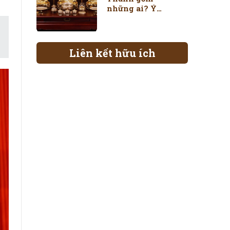
những ai? Ý
nghĩa tượng thờ
Liên kết hữu ích