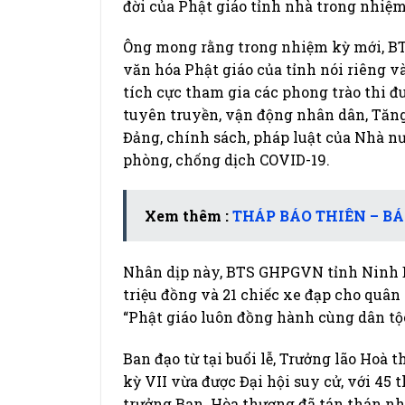
đời của Phật giáo tỉnh nhà trong nhiệm
Ông mong rằng trong nhiệm kỳ mới, BT
văn hóa Phật giáo của tỉnh nói riêng v
tích cực tham gia các phong trào thi đ
tuyên truyền, vận động nhân dân, Tăng, 
Đảng, chính sách, pháp luật của Nhà nư
phòng, chống dịch COVID-19.
Xem thêm :
THÁP BÁO THIÊN – B
Nhân dịp này, BTS GHPGVN tỉnh Ninh B
triệu đồng và 21 chiếc xe đạp cho quân
“Phật giáo luôn đồng hành cùng dân tộ
Ban đạo từ tại buổi lễ, Trưởng lão Hoà
kỳ VII vừa được Đại hội suy cử, với 4
trưởng Ban. Hòa thượng đã tán thán nh