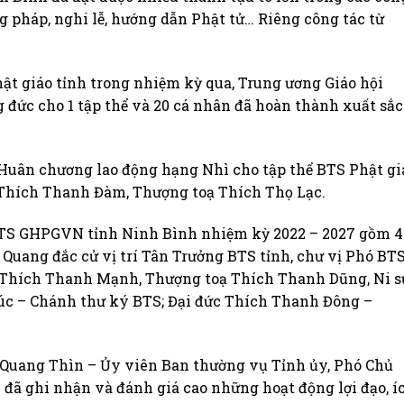
g pháp, nghi lễ, hướng dẫn Phật tử… Riêng công tác từ
ật giáo tỉnh trong nhiệm kỳ qua, Trung ương Giáo hội
 đức cho 1 tập thể và 20 cá nhân đã hoàn thành xuất sắc
g Huân chương lao động hạng Nhì cho tập thể BTS Phật gi
 Thích Thanh Đàm, Thượng toạ Thích Thọ Lạc.
a BTS GHPGVN tỉnh Ninh Bình nhiệm kỳ 2022 – 2027 gồm 4
Quang đắc cử vị trí Tân Trưởng BTS tỉnh, chư vị Phó BTS
 Thích Thanh Mạnh, Thượng toạ Thích Thanh Dũng, Ni s
c – Chánh thư ký BTS; Đại đức Thích Thanh Đông –
 Quang Thìn – Ủy viên Ban thường vụ Tỉnh ủy, Phó Chủ
đã ghi nhận và đánh giá cao những hoạt động lợi đạo, í