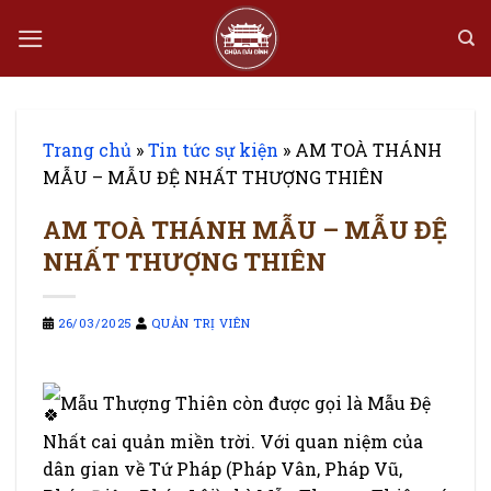
Bỏ
qua
nội
dung
Trang chủ
»
Tin tức sự kiện
»
AM TOÀ THÁNH
MẪU – MẪU ĐỆ NHẤT THƯỢNG THIÊN
AM TOÀ THÁNH MẪU – MẪU ĐỆ
NHẤT THƯỢNG THIÊN
26/03/2025
QUẢN TRỊ VIÊN
Mẫu Thượng Thiên còn được gọi là Mẫu Đệ
Nhất cai quản miền trời. Với quan niệm của
dân gian về Tứ Pháp (Pháp Vân, Pháp Vũ,